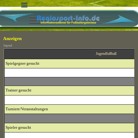
Direkt zum Seiteninhalt
Menü überspringen
Anzeigen
Jugend
Jugendfußball
Spielgegner gesucht
Trainer
gesucht
Turniere/Veranstaltungen
Spieler gesucht