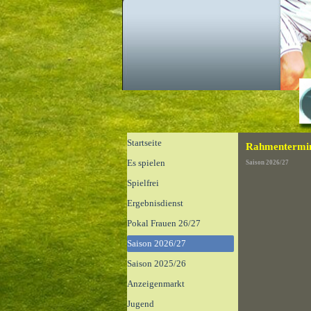
Direkt zum Seiteninhalt
Menü überspringen
Startseite
Rahmentermin
Es spielen
Saison 2026/27
Spielfrei
Ergebnisdienst
▼
Pokal Frauen 26/27
Saison 2026/27
▼
Saison 2025/26
▼
Anzeigenmarkt
▼
Jugend
▼